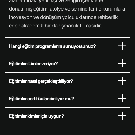
alanlarındaki yenilikçi ve zengin içeriklerle
ve öğrenme baskısı gibi kaygıların büyümesine yol
donatılmış eğitim, atölye ve seminerler ile kurumlara
açabilir. Çalışanların dahil olmadığı bir dönüşüm,
inovasyon ve dönüşüm yolculuklarında rehberlik
teknik olarak tamamlanmış görünse
eden akademik bir danışmanlık firmasıdır.
Hangi eğitim programlarını sunuyorsunuz?
Eğitimleri kimler veriyor?
Eğitimler nasıl gerçekleştiriliyor?
Eğitimler sertifikalandırılıyor mu?
Eğitimler kimler için uygun?