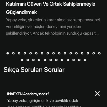
Katılımını Güven Ve Ortak Sahiplenmeyle
dışında kalmasıdır. Katılım tasarımı bu operasyonel
Güçlendirmek
engelleri görünür hale getirmediğinde, ilk
Yapay zeka, şirketlerin karar alma hızını, operasyonel
verimliliğini ve müşteri deneyimini yeniden
şekillendiriyor. Ancak teknolojinin sunduğu kapasite
tek başına dönüşüm yaratmıyor. Yeni araçların günlük
çalışma biçimine yerleşmesi, çalışanların değişimi
anlamasına, kendi rolüyle ilişkilendirmesine ve sürece
aktif katkı sunmasına bağlıdır. Bu nedenle çalışan
katılımı, yapay zeka dönüşümünün iletişim adımı
Sıkça Sorulan Sorular
değil, temel uygulama altyapısıdır. Şirketler çoğu
zaman doğru teknolojiyi seçmeye, entegrasyon
takvimini oluşturmaya ve kısa vadeli verimlilik
hedeflerine odaklanırken insan boyutunu daha
INVEXEN Academy nedir?
sonraki aşamalara bırakır. Bu yaklaşım, iş kaybı
Yapay zeka, girişimcilik ve çeviklik odak
endişesi, veri kullanımına ilişkin kuşku, rol belirsizliği