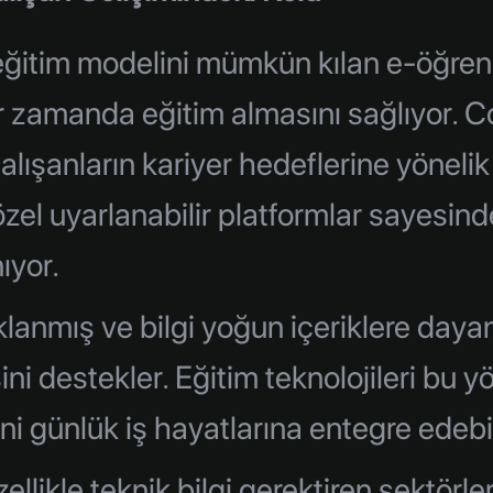
itim modelini mümkün kılan e-öğrenme
ir zamanda eğitim almasını sağlıyor. 
çalışanların kariyer hedeflerine yönel
özel uyarlanabilir platformlar sayesinde
ıyor.
lanmış ve bilgi yoğun içeriklere dayan
ni destekler. Eğitim teknolojileri bu 
ni günlük iş hayatlarına entegre edebili
ellikle teknik bilgi gerektiren sektörle