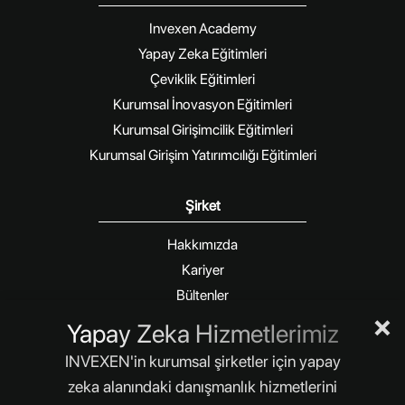
Invexen Academy
Yapay Zeka Eğitimleri
Çeviklik Eğitimleri
Kurumsal İnovasyon Eğitimleri
Kurumsal Girişimcilik Eğitimleri
Kurumsal Girişim Yatırımcılığı Eğitimleri
Şirket
Hakkımızda
Kariyer
Bültenler
×
Blog
Yapay Zeka Hizmetlerimiz
İletişim
INVEXEN'in kurumsal şirketler için yapay
Size daha iyi hizmet verebilmek için internet
zeka alanındaki danışmanlık hizmetlerini
sitemizde çerezler kullanılmaktadır.
Daha Fazla