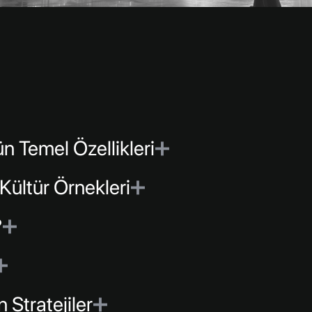
n Temel Özellikleri
➕
Kültür Örnekleri
➕
?
➕
➕
Stratejiler
➕