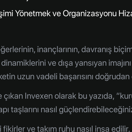
şimi Yönetmek ve Organizasyonu Hi
erlerinin, inançlarının, davranış biçi
dinamiklerini ve dışa yansıyan imajını 
rketin uzun vadeli başarısını doğrudan e
e çıkan Invexen olarak bu yazıda, “ku
apı taşlarını nasıl güçlendirebileceğini
fikirler ve takım ruhu nasıl inşa edilir,