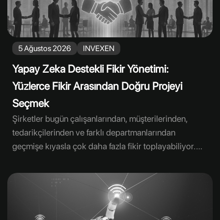
5 Ağustos 2026
INVEXEN
Yapay Zeka Destekli Fikir Yönetimi:
Yüzlerce Fikir Arasından Doğru Projeyi
Seçmek
Şirketler bugün çalışanlarından, müşterilerinden,
tedarikçilerinden ve farklı departmanlarından
geçmişe kıyasla çok daha fazla fikir toplayabiliyor.
Dijital platformlar katılımı kolaylaştırırken, fikir
sayısındaki artış yeni bir yönetim sorununu da
beraberinde getiriyor: Benzer öneriler, farklı ayrıntı
düzeyleri ve birbirinden kopuk değerlendirmeler
arasında gerçekten değer taşıyan projeyi seçmek