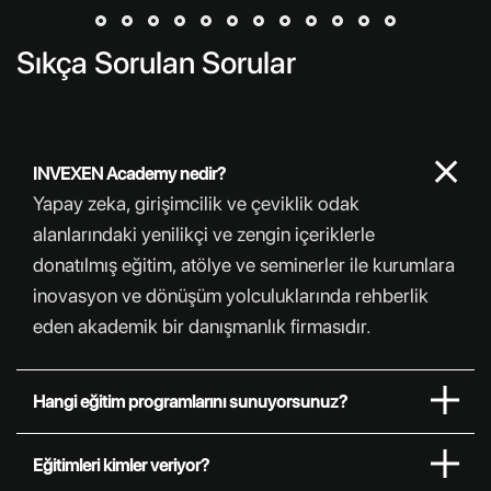
aktif katkı sunmasına bağlıdır. Bu nedenle çalışan
katılımı, yapay zeka dönüşümünün iletişim adımı
Sıkça Sorulan Sorular
değil, temel uygulama altyapısıdır. Şirketler çoğu
zaman doğru teknolojiyi seçmeye, entegrasyon
takvimini oluşturmaya ve kısa vadeli verimlilik
INVEXEN Academy nedir?
hedeflerine odaklanırken insan boyutunu daha
Yapay zeka, girişimcilik ve çeviklik odak
sonraki aşamalara bırakır. Bu yaklaşım, iş kaybı
alanlarındaki yenilikçi ve zengin içeriklerle
endişesi, veri kullanımına ilişkin kuşku, rol belirsizliği
donatılmış eğitim, atölye ve seminerler ile kurumlara
ve öğrenme baskısı gibi kaygıların büyümesine yol
inovasyon ve dönüşüm yolculuklarında rehberlik
açabilir. Çalışanların dahil olmadığı bir dönüşüm,
eden akademik bir danışmanlık firmasıdır.
teknik olarak tamamlanmış görünse
Hangi eğitim programlarını sunuyorsunuz?
Eğitimleri kimler veriyor?