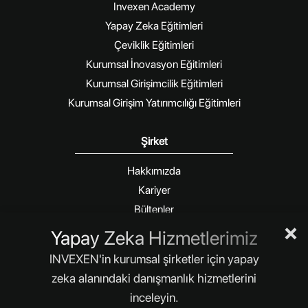
Invexen Academy
Yapay Zeka Eğitimleri
Çeviklik Eğitimleri
Kurumsal İnovasyon Eğitimleri
Kurumsal Girişimcilik Eğitimleri
Kurumsal Girişim Yatırımcılığı Eğitimleri
Şirket
Hakkımızda
Kariyer
Bültenler
×
Blog
Yapay Zeka Hizmetlerimiz
İletişim
INVEXEN'in kurumsal şirketler için yapay
Size daha iyi hizmet verebilmek için internet
zeka alanındaki danışmanlık hizmetlerini
sitemizde çerezler kullanılmaktadır.
Daha Fazla
inceleyin.