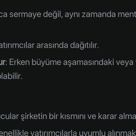
ızca sermaye değil, aynı zamanda mento
atırımcılar arasında dağıtılır.
ur
: Erken büyüme aşamasındaki veya vo
abilir.
cular şirketin bir kısmını ve karar alma
 genellikle yatırımcılarla uyumlu alınma