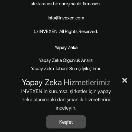
uluslararası bir danışmanlık firmasıdır.
info@invexen.com
© INVEXEN. All Rights Reserved.
Yapay Zeka
Yapay Zeka Olgunluk Analizi
Yapay Zeka Tabanlı Süreç İyileştirme
×
Yapay Zeka Dönüşüm Programı
Yapay Zeka Hizmetlerimiz
Yapay Zeka Stratejisi ve Yol Haritası Geliştirme
INVEXEN'in kurumsal şirketler için yapay
Size daha iyi hizmet verebilmek için internet
Yapay Zeka Elçileri Programı
zeka alanındaki danışmanlık hizmetlerini
sitemizde çerezler kullanılmaktadır.
Daha Fazla
Uygulama Keşfi ve İş Birliği Geliştirme
inceleyin.
Yapay Zeka Etki Ölçümü ve KPI Modelleme
İzin Verme
İzin Ver
Departman Bazlı Farkındalık Çalıştayları
Keşfet
Kurumsal Yapay Zeka Bültenleri