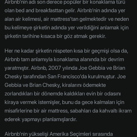
Airbnb’nin adı son derece popüler bir konaklama türü
olan bed and breakfasttan gelir. Airbnb’nin adında yer
alan air kelimesi, air mattress’tan gelmektedir ve neden
bu kelimeye şirketin adında yer verildiğini anlamak için
şirketin tarihine kısaca bir göz atmak gerekir.
Her ne kadar şirketin nispeten kısa bir geçmişi olsa da,
Airbnb tam anlamıyla konaklama alanında bir devrim
yaratmıştır. Airbnb, 2007 yılında Joe Gebbia ve Brian
Chesky tarafından San Francisco’da kurulmuştur. Joe
Gebbia ve Brian Chesky, kiralarını ödemekte
zorlandıkları bir dönemde kaldıkları evin bir odasını
kiraya vermek istemişler, bunu da gece kalmaları için
misafirlerine bir air mattress, sabahları da kahvaltı ikram
ederek yapmayı planlamışlardır.
Airbnb’nin yükselişi Amerika Seçimleri sırasında