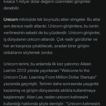
kısaca 1 milyar dolar değerin üzerindeki girişimler
denebilir.
Unicorn
mitolojide tek boynuzlu atları simgeler. Bu atlar
son derece nadir atlardır. Unicorn girişimlere, bu ismin
verilmesinin sebebi de bu yüzdendir. Unicorn girişimler,
iş dünyasının unicorn atlarıdır. Çok nadir görülürler ve
her an karşınıza çıkabilecek, sıradan birer girişim
olduklarını söylemek zordur.
Unicorn terimi, bu anlamda ilk kez yatırımcı Aileen
Lee’nin 2013 yılında yayınlanan “Welcome to the
Unicorn Club: Learning From Million Dollar Startups”
yazısında geçmiştir. Terimin daha sonrasında yaygınlık
kazanmış ve girişim dünyasında sıklıkla kullanılmaya
başlanmıştır. Ailen Lee, neden unicorn kelimesini
kullandığı hakkında şöyle demiştir: “Unicorn kelimesini