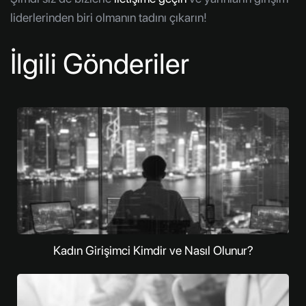
liderlerinden biri olmanın tadını çıkarın!
İlgili Gönderiler
Kadın Girişimci Kimdir ve Nasıl Olunur?