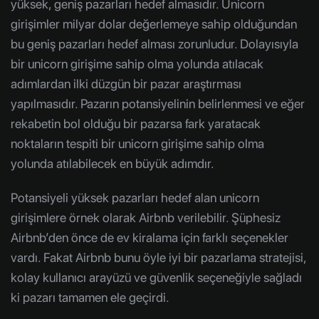
yüksek, geniş pazarları hedef almasıdır. Unicorn
girişimler milyar dolar değerlemeye sahip olduğundan
bu geniş pazarları hedef alması zorunludur. Dolayısıyla
bir unicorn girişime sahip olma yolunda atılacak
adımlardan ilki düzgün bir pazar araştırması
yapılmasıdır. Pazarın potansiyelinin belirlenmesi ve eğer
rekabetin bol olduğu bir pazarsa fark yaratacak
noktaların tespiti bir unicorn girişime sahip olma
yolunda atılabilecek en büyük adımdır.
Potansiyeli yüksek pazarları hedef alan unicorn
girişimlere örnek olarak Airbnb verilebilir. Şüphesiz
Airbnb’den önce de ev kiralama için farklı seçenekler
vardı. Fakat Airbnb bunu öyle iyi bir pazarlama stratejisi,
kolay kullanıcı arayüzü ve güvenlik seçeneğiyle sağladı
ki pazarı tamamen ele geçirdi.