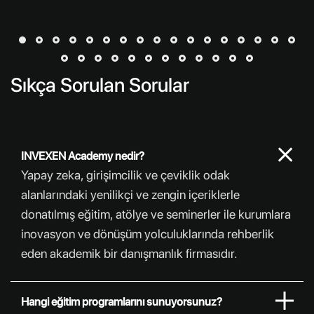
tek başına dönüşüm yaratmıyor. Yeni araçların günlük
çalışma biçimine yerleşmesi, çalışanların değişimi
anlamasına, kendi rolüyle ilişkilendirmesine ve sürece
aktif katkı sunmasına bağlıdır. Bu nedenle çalışan
katılımı, yapay zeka dönüşümünün iletişim adımı
Sıkça Sorulan Sorular
değil, temel uygulama altyapısıdır. Şirketler çoğu
zaman doğru teknolojiyi seçmeye, entegrasyon
takvimini oluşturmaya ve kısa vadeli verimlilik
INVEXEN Academy nedir?
hedeflerine odaklanırken insan boyutunu daha
Yapay zeka, girişimcilik ve çeviklik odak
sonraki aşamalara bırakır. Bu yaklaşım, iş kaybı
alanlarındaki yenilikçi ve zengin içeriklerle
endişesi, veri kullanımına ilişkin kuşku, rol belirsizliği
donatılmış eğitim, atölye ve seminerler ile kurumlara
ve öğrenme baskısı gibi kaygıların büyümesine yol
inovasyon ve dönüşüm yolculuklarında rehberlik
açabilir. Çalışanların dahil olmadığı bir dönüşüm,
eden akademik bir danışmanlık firmasıdır.
teknik olarak tamamlanmış görünse
Hangi eğitim programlarını sunuyorsunuz?